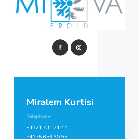
Miralem Kurtisi
Téléphone
+4121 731 71 44
+4178 656 30 95