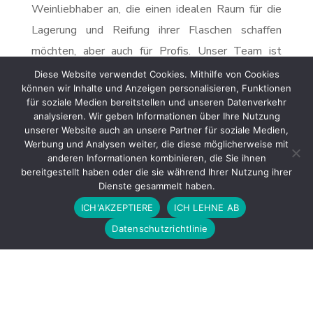
Weinliebhaber an, die einen idealen Raum für die
Lagerung und Reifung ihrer Flaschen schaffen
möchten, aber auch für Profis. Unser Team ist
erfahren in der Installation maßgeschneiderter
Diese Website verwendet Cookies. Mithilfe von Cookies
können wir Inhalte und Anzeigen personalisieren, Funktionen
Weinkeller und berücksichtigt dabei Faktoren wie
für soziale Medien bereitstellen und unseren Datenverkehr
Lagerkapazität, Temperatur, Luftfeuchtigkeit und
analysieren. Wir geben Informationen über Ihre Nutzung
unserer Website auch an unsere Partner für soziale Medien,
Beleuchtung, um eine optimale Umgebung zu
Werbung und Analysen weiter, die diese möglicherweise mit
schaffen. Wir bieten außerdem Optionen zur
anderen Informationen kombinieren, die Sie ihnen
bereitgestellt haben oder die sie während Ihrer Nutzung ihrer
Temperatur- und Feuchtigkeitskontrolle sowie
Dienste gesammelt haben.
Sicherheitsfunktionen, um sicherzustellen, dass
ICH'AKZEPTIERE
ICH LEHNE AB
Ihre wertvollen Weinflaschen perfekt konserviert
Datenschutzrichtlinie
werden. Vertrauen Sie auf unser Fachwissen, um
einen personalisierten und funktionalen Weinkeller
zu schaffen, der alle Ihre Anforderungen an die
Lagerung und Verkostung von Wein erfüllt.