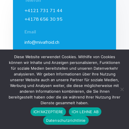
+4121 731 71 44
+4178 656 30 95
Email
info@mivafroid.ch
Adresse
Diese Website verwendet Cookies. Mithilfe von Cookies
können wir Inhalte und Anzeigen personalisieren, Funktionen
Route de cugy 25a
für soziale Medien bereitstellen und unseren Datenverkehr
1054 Morrens.
analysieren. Wir geben Informationen über Ihre Nutzung
unserer Website auch an unsere Partner für soziale Medien,
Werbung und Analysen weiter, die diese möglicherweise mit
anderen Informationen kombinieren, die Sie ihnen
bereitgestellt haben oder die sie während Ihrer Nutzung ihrer
Dienste gesammelt haben.
ICH'AKZEPTIERE
ICH LEHNE AB
COPYRIGHT © 2022-
2026 - MIVA FROID SARL - CARROUGE VD |
Datenschutzrichtlinie
WEBSITE ERSTELLT VON
NOVAGENCY.CH
|
IMPRESSUM